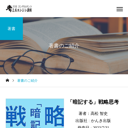
著書
著書のご紹介
著書のご紹介
「暗記する」戦略思考
著者：高松 智史
出版社 : かんき出版
発売日 : 2023/7/31