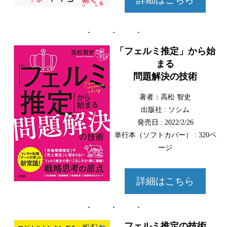
「フェルミ推定」から始
まる
問題解決の技術
著者：高松 智史
出版社 : ソシム
発売日 : 2022/2/26
単行本（ソフトカバー） : 320ペ
ージ
詳細はこちら
フェルミ推定の技術