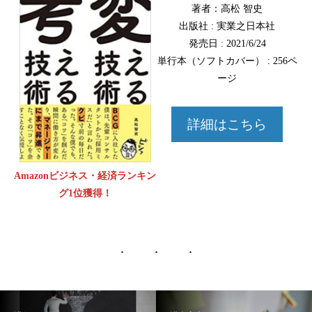
著者：高松 智史
出版社 : 実業之日本社
発売日 : 2021/6/24
単行本（ソフトカバー） : 256ペ
ージ
詳細はこちら
Amazonビジネス・経済ランキン
グ1位獲得！