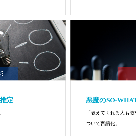
推定
悪魔のSO-WHA
。
「教えてくれる人も教
ついて言語化。