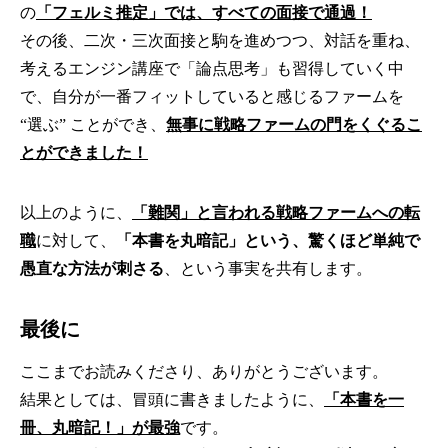
の
「フェルミ推定」では、すべての面接で通過！
その後、二次・三次面接と駒を進めつつ、対話を重ね、
考えるエンジン講座で「論点思考」も習得していく中
で、自分が一番フィットしていると感じるファームを
“選ぶ” ことができ、
無事に戦略ファームの門をくぐるこ
とができました！
以上のように、
「難関」と言われる戦略ファームへの転
職
に対して、
「本書を丸暗記」という、驚くほど単純で
愚直な方法が刺さる
、という事実を共有します。
最後に
ここまでお読みくださり、ありがとうございます。
結果としては、冒頭に書きましたように、
「本書を一
冊、丸暗記！」が最強
です。