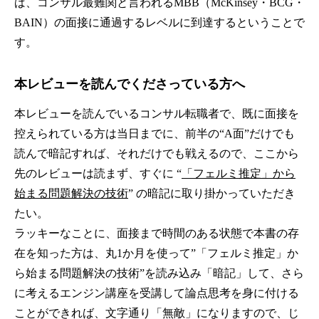
ば、コンサル最難関と言われるMBB（McKinsey・BCG・
BAIN）の面接に通過するレベルに到達するということで
す。
本レビューを読んでくださっている方へ
本レビューを読んでいるコンサル転職者で、既に面接を
控えられている方は当日までに、前半の“A面”だけでも
読んで暗記すれば、それだけでも戦えるので、ここから
先のレビューは読まず、すぐに “
「フェルミ推定」から
始まる問題解決の技術
” の暗記に取り掛かっていただき
たい。
ラッキーなことに、面接まで時間のある状態で本書の存
在を知った方は、丸1か月を使って”「フェルミ推定」か
ら始まる問題解決の技術”を読み込み「暗記」して、さら
に考えるエンジン講座を受講して論点思考を身に付ける
ことができれば、文字通り「無敵」になりますので、じ