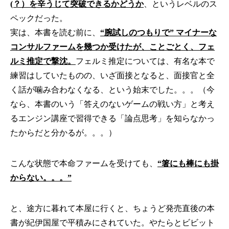
(？）を辛うじて突破できるかどうか
、というレベルのス
ペックだった。
実は、本書を読む前に、
“腕試しのつもりで” マイナーな
コンサルファームを幾つか受けたが、ことごとく、フェ
ルミ推定で撃沈。
フェルミ推定については、有名な本で
練習はしていたものの、いざ面接となると、面接官と全
く話が噛み合わなくなる、という始末でした。。。（今
なら、本書のいう「答えのないゲームの戦い方」と考え
るエンジン講座で習得できる「論点思考」を知らなかっ
たからだと分かるが。。。）
こんな状態で本命ファームを受けても、
“箸にも棒にも掛
からない。。。”
と、途方に暮れて本屋に行くと、ちょうど発売直後の本
書が紀伊国屋で平積みにされていた。やたらとビビット