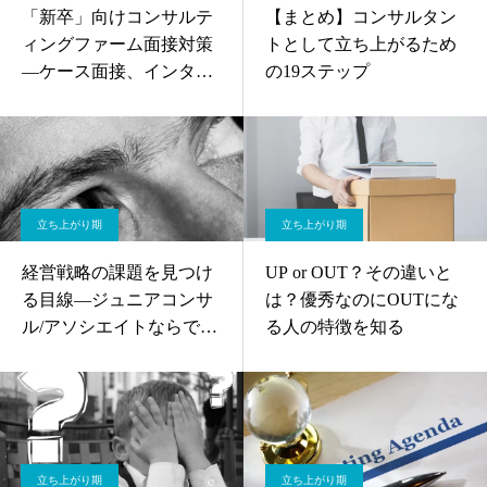
「新卒」向けコンサルテ
【まとめ】コンサルタン
ィングファーム面接対策
トとして立ち上がるため
—ケース面接、インター
の19ステップ
ンシップを突破する為に
何をすべきか？
立ち上がり期
立ち上がり期
経営戦略の課題を見つけ
UP or OUT？その違いと
る目線—ジュニアコンサ
は？優秀なのにOUTにな
ル/アソシエイトならでは
る人の特徴を知る
の視点とは
立ち上がり期
立ち上がり期