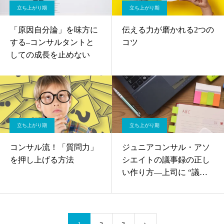
立ち上がり期
立ち上がり期
「原因自分論」を味方に
伝える力が磨かれる2つの
する–コンサルタントと
コツ
しての成長を止めない
立ち上がり期
立ち上がり期
コンサル流！「質問力」
ジュニアコンサル・アソ
を押し上げる方法
シエイトの議事録の正し
い作り方—上司に “議事
録” を頼まれたら