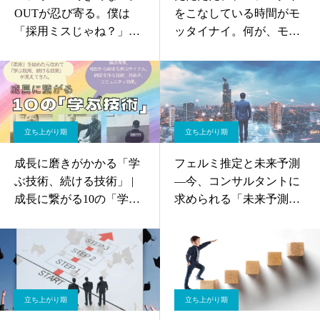
OUTが忍び寄る。僕は
をこなしている時間がモ
「採用ミスじゃね？」
ッタイナイ。何が、モッ
と。そんな弟子、生徒に
タイナイか？を初めて書
アドバイスしている7個
きます。—こういう「変
のこと。
化」「成果」を起こさず
して、時が経ってしまう
恐ろしさ。
立ち上がり期
立ち上がり期
成長に磨きがかかる「学
フェルミ推定と未来予測
ぶ技術、続ける技術」 |
—今、コンサルタントに
成長に繋がる10の「学ぶ
求められる「未来予測」
技術」
思考
立ち上がり期
立ち上がり期