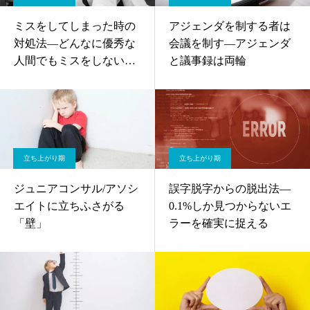
ミスをしてしまった時の
アジェンダを制する者は
対処法—どんなに優秀な
会議を制す—アジェンダ
人間でもミスをしない人
と議事録は両輪
生はない
立ち上がり期
立ち上がり期
ジュニアコンサル/アソシ
誤字脱字からの脱出法—
エイトに立ちふさがる
0.1%しか見つからないエ
「壁」
ラーを確実に捉える