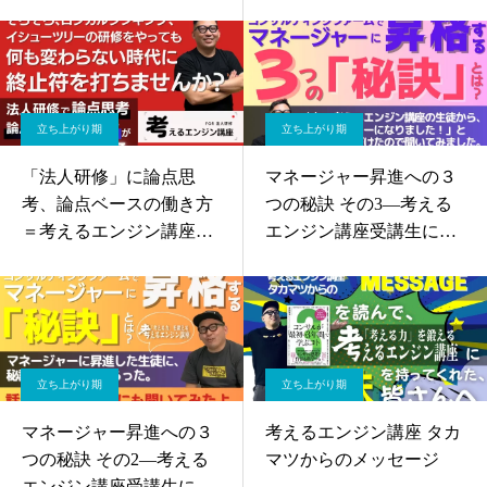
された皆さんへのアドバ
イスというか応援歌。
立ち上がり期
立ち上がり期
「法人研修」に論点思
マネージャー昇進への３
考、論点ベースの働き方
つの秘訣 その3—考える
＝考えるエンジン講座を
エンジン講座受講生に聞
導入しませんか？
きました
立ち上がり期
立ち上がり期
マネージャー昇進への３
考えるエンジン講座 タカ
つの秘訣 その2—考える
マツからのメッセージ
エンジン講座受講生に聞