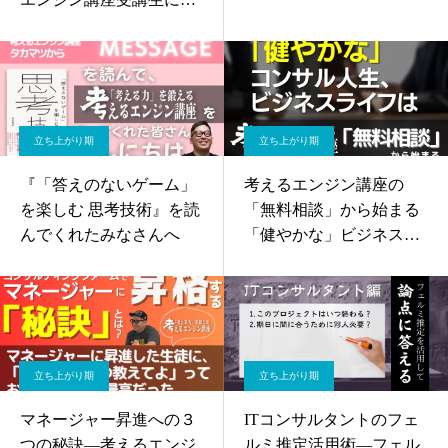
きました
立ち上がり期
立ち上がり期
『「答えのないゲーム」
考えるエンジン講座の
を楽しむ 思考技術』を読
「無料相談」から始まる
んでくれたみなさんへ
「健やかな」ビジネスラ
イフ
立ち上がり期
立ち上がり期
マネージャー昇進への３
ITコンサルタントのフェ
つの秘訣—考えるエンジ
ルミ推定活用術—フェル