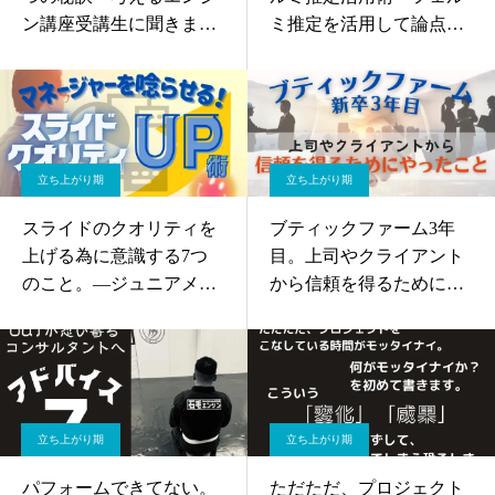
ン講座受講生に聞きまし
ミ推定を活用して論点に
た
答える
立ち上がり期
立ち上がり期
スライドのクオリティを
ブティックファーム3年
上げる為に意識する7つ
目。上司やクライアント
のこと。—ジュニアメン
から信頼を得るためにや
バーはこれでマネージャ
ったこと。
ーを唸らせましょう！
立ち上がり期
立ち上がり期
パフォームできてない。
ただただ、プロジェクト