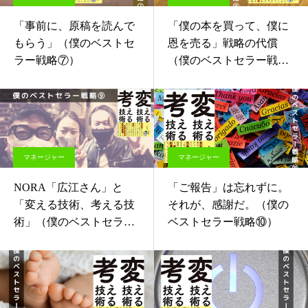
「事前に、原稿を読んで
「僕の本を買って、僕に
もらう」（僕のベストセ
恩を売る」戦略の代償
ラー戦略⑦）
（僕のベストセラー戦略
⑧）
マネージャー
マネージャー
NORA「広江さん」と
「ご報告」は忘れずに。
「変える技術、考える技
それが、感謝だ。（僕の
術」（僕のベストセラー
ベストセラー戦略⑩）
戦略⑨）