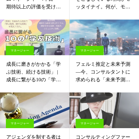
期待以上の評価を受け続
ッタイナイ。何が、モッ
ける秘訣
タイナイか？を初めて書
きます。—こういう「変
化」「成果」を起こさず
して、時が経ってしまう
恐ろしさ。
マネージャー
マネージャー
成長に磨きがかかる「学
フェルミ推定と未来予測
ぶ技術、続ける技術」 |
—今、コンサルタントに
成長に繋がる10の「学ぶ
求められる「未来予測」
技術」
思考
マネージャー
マネージャー
アジェンダを制する者は
コンサルティングファー