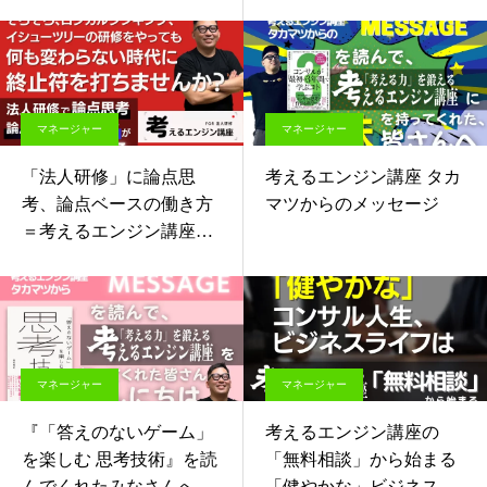
された皆さんへのアドバ
イスというか応援歌。
マネージャー
マネージャー
「法人研修」に論点思
考えるエンジン講座 タカ
考、論点ベースの働き方
マツからのメッセージ
＝考えるエンジン講座を
導入しませんか？
マネージャー
マネージャー
『「答えのないゲーム」
考えるエンジン講座の
を楽しむ 思考技術』を読
「無料相談」から始まる
んでくれたみなさんへ
「健やかな」ビジネスラ