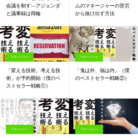
会議を制す—アジェンダ
ムのマネージャーの苦労
と議事録は両輪
から抜け出す方法
マネージャー
マネージャー
「変える技術、考える技
「鬼は外、福は内」（僕
術」が予約開始（僕のベ
のベストセラー戦略②）
ストセラー戦略①）
マネージャー
マネージャー