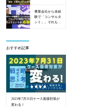
みる
事業会社から未経
験で「コンサルタ
ント」。それも、
マネージャー採用
された皆さんへの
アドバイスという
か応援歌。
おすすめ記事
2023年7月31日ケース面接対策が
「法人研修」に論点思
変わる！
ベースの働き方＝考え