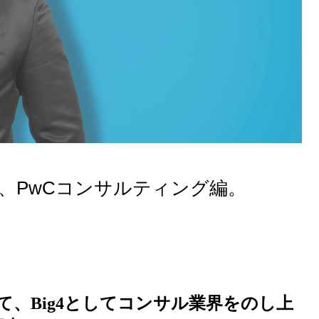
g4、PwCコンサルティング編。
『「答えのないゲーム」を楽し
、Big4としてコンサル業界をのし上
む 思考技術』を読んでくれたみ