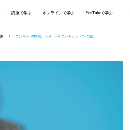
介
講座で学ぶ
オンラインで学ぶ
YouTubeで学ぶ
「
探索
コンサルHP探索。Big4、PwCコンサルティング編。