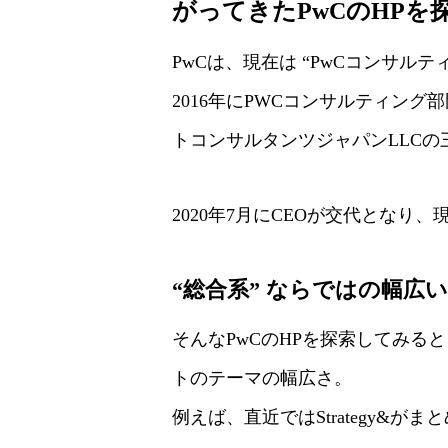
がってきたPwCのHPを
PwCは、現在は “PwCコンサル
2016年にPWCコンサルティング部門と
トコンサルタンツジャパンLLC
2020年7月にCEOが交代とな
“総合系” ならではの幅広
そんなPwCのHPを探索してみる
トのテーマの幅広さ。
例えば、直近ではStrategy&が