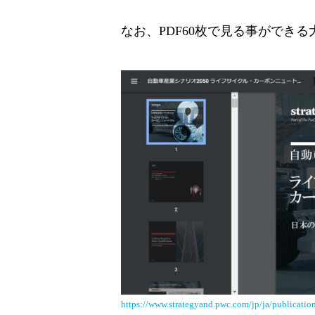
なお、PDF60枚で見る事ができ
https://www.strategyand.pwc.com/jp/ja/publication