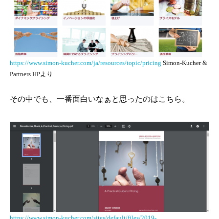
https://www.simon-kucher.com/ja/resources/topic/pricing
Simon-Kucher &
Partners HPより
その中でも、一番面白いなぁと思ったのはこちら。
https://www.simon-kucher.com/sites/default/files/2019-