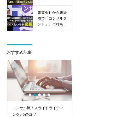
みる
事業会社から未経
験で「コンサルタ
ント」。それも、
マネージャー採用
された皆さんへの
アドバイスという
か応援歌。
おすすめ記事
コンサル流！スライドライティ
「フェルミ推定検定」
ング6つのコツ
—レベル31～40