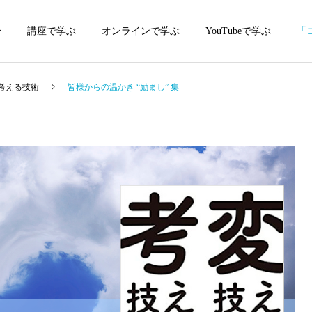
介
講座で学ぶ
オンラインで学ぶ
YouTubeで学ぶ
「
考える技術
皆様からの温かき “励まし” 集