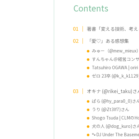
Contents
著書「変える技術、考える
「愛♡」ある感想集
みゅー（@mew_mieu
すんちゃん＠経営コンサル (@
Tatsuhiro OGAWA | orir
ゼロ 23卒 (@k_k_k112
オキナ (@rikei_taku)さ
ぱら (@hy_para0_0)さ
うり (@Zt3If7)さん
Shogo Tsuda | CLMのH
犬の人 (@dog_kuro)さ
🐾DJ Under The Base