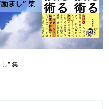
し” 集
成長するための「学ぶ技術」—
考えるエンジン講座の「無料相
柔術を通して考えてみる
談」から始まる「健やかな」ビ