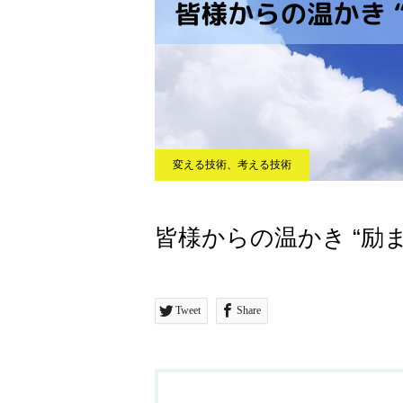
変える技術、考える技術
皆様からの温かき “励ま
Tweet
Share