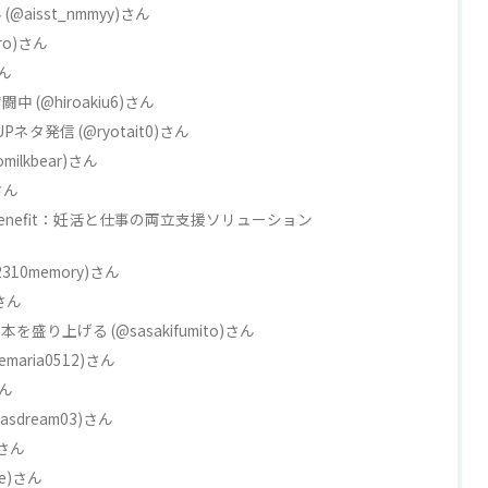
aisst_nmmyy)さん
iro)さん
さん
中 (@hiroakiu6)さん
ネタ発信 (@ryotait0)さん
omilkbear)さん
)さん
nefit：妊活と仕事の両立支援ソリューション
10memory)さん
)さん
り上げる (@sasakifumito)さん
maria0512)さん
さん
sdream03)さん
)さん
ne)さん