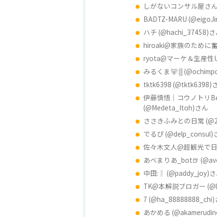
しがないコンサル屋さん (@
BADTZ-MARU (@eigoJ
ハチ (@hachi_37458)
hiroaki@家族のために奮闘
ryota@マーケ＆生産性UP
みるくま🐻:|| (@ochimp
tktk6398 (@tktk6398
伊藤慎悟｜コウノトリBe
(@Medeta_Itoh)さん
ささきふみとの日常 (@23
でるぴ (@delp_consul
佐々木文人@超観光で日本を盛
あべまりあ_bot🍺 (@ave
中田:‖ (@paddy_joy)
TK@本解説ブロガー (@la
7 (@ha_88888888_chi
あかめる (@akamerudi