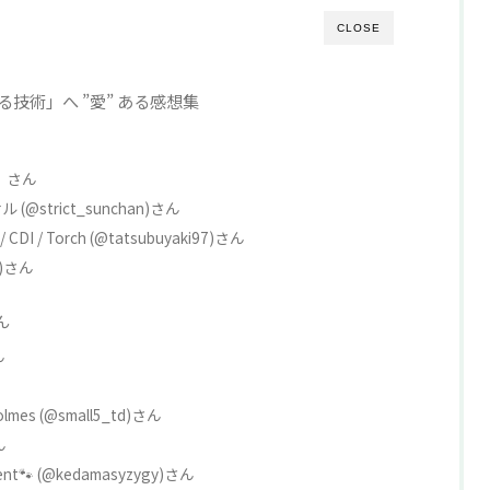
ジネスライフ
CLOSE
技術」へ ”愛” ある感想集
x）さん
strict_sunchan)さん
i / CDI / Torch (@tatsubuyaki97)さん
9)さん
ん
ん
olmes (@small5_td)さん
ん
ment🐾 (@kedamasyzygy)さん