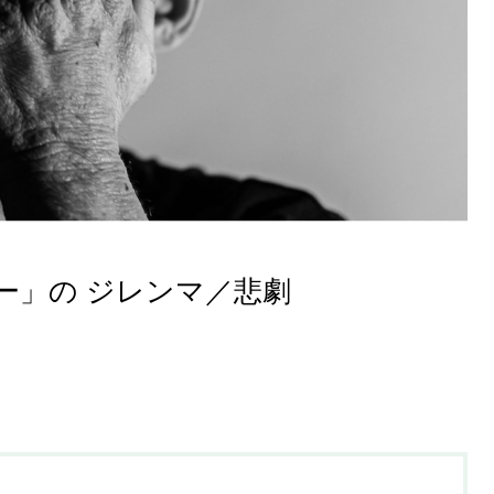
ー」の ジレンマ／悲劇
「考えるエンジン講座」法人研
修—参加者の声