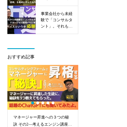
みる
事業会社から未経
験で「コンサルタ
ント」。それも、
マネージャー採用
された皆さんへの
アドバイスという
か応援歌。
おすすめ記事
マネージャー昇進への３つの秘
コンサル転職対策、ケ
訣 その2—考えるエンジン講座受
をどうすればいいか？