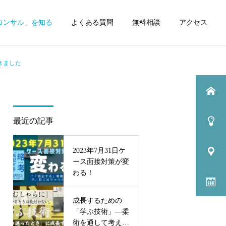
コンサル」を知る
よくある質問
無料相談
アクセス
きました
最近の記事
2023年7月31日ケ
ース面接対策が変
わる！
成長するための
「学ぶ技術」—柔
術を通して考えて