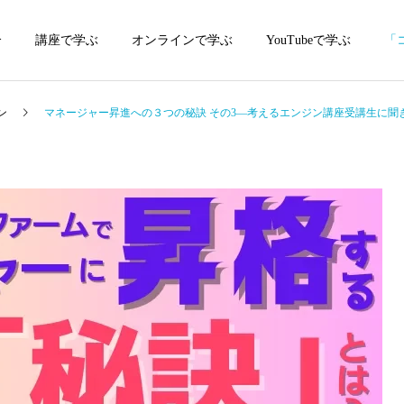
介
講座で学ぶ
オンラインで学ぶ
YouTubeで学ぶ
「
ン
マネージャー昇進への３つの秘訣 その3—考えるエンジン講座受講生に聞