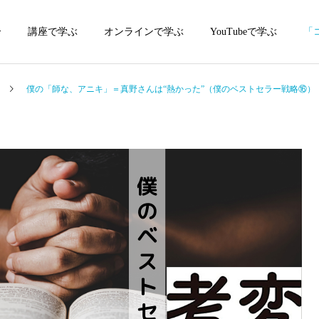
介
講座で学ぶ
オンラインで学ぶ
YouTubeで学ぶ
「
僕の「師な、アニキ」＝真野さんは“熱かった”（僕のベストセラー戦略⑯）