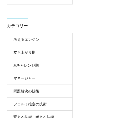
ね？」と。そんな弟子
アドバイスしている7個
カテゴリー
考えるエンジン
立ち上がり期
Mチャレンジ期
マネージャー
問題解決の技術
フェルミ推定の技術
変える技術、考える技術