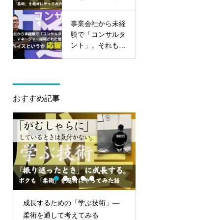
みる
事業会社から未経
験で「コンサルタ
ント」。それも、
マネージャー採用
された皆さんへの
アドバイスという
か応援歌。
おすすめ記事
成長するための「学ぶ技術」—
パフォームできてない。
柔術を通して考えてみる
忍び寄る。僕は「採用