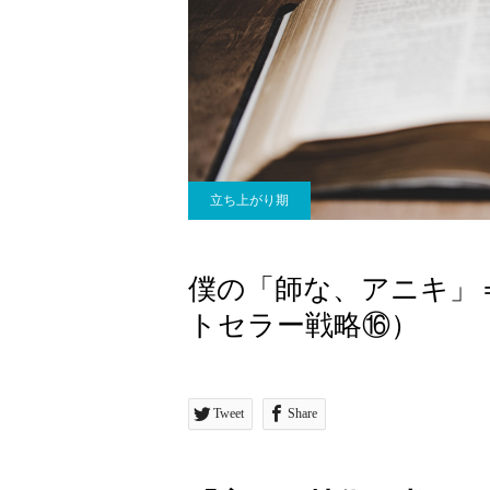
立ち上がり期
僕の「師な、アニキ」
トセラー戦略⑯）
Tweet
Share