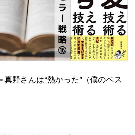
＝真野さんは“熱かった”（僕のベス
B〇条件を理解する—『Ｂ〇条
件』は武器となる。思考を深め